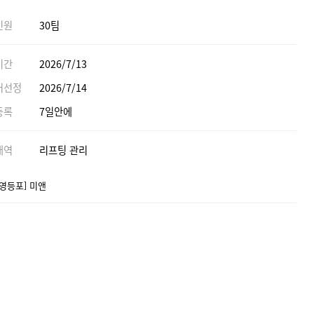
인원
30팀
기간
2026/7/13
어선정
2026/7/14
등록
7일안에
내역
리프팅 관리
 영등포] 미앤