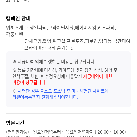
캠페인 안내
업체소개 : - 생일파티,브라이덜샤워,베이비샤워,키즈파티,
각종이벤트
단체모임,촬영,워크샵,프로포즈,피로연,엠티등 공간대여
프라이빗한 파티 즐기는곳
※ 제공내역 외에 발생하는 비용은 청구됩니다.
※ 등록 기간내에 미작성, 가이드에 맞지 않게 작성, 예약 후
연락두절, 체험 후 수정요청에 미응답시
제공내역에 대한
비용이 청구됩니다.
※
체험단 경우 블로그 포스팅 후 마녀체험단 사이트에
리뷰어등록
까지 진행해주셔야합니다.
방문시간
(평일만가능) - 일요일저녁부터 ~ 목요일저녁까지 ( 20:00 ~ 10:00) -