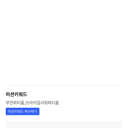
미션키워드
부천파티룸,브라이덜샤워파티룸
미션키워드 복사하기