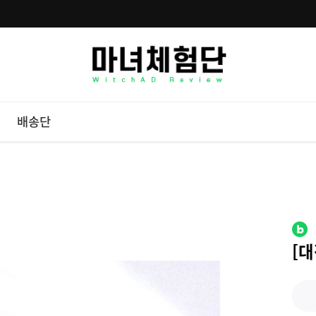
배송단
[