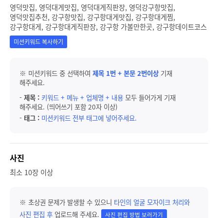
영덕맛집, 영덕대게맛집, 영덕대게직판장, 영덕강구항맛집,
영덕맛집추천, 강구항맛집, 강구항대게맛집, 강구항대게찜,
강구항대게, 강구항대게직판장, 강구항 가볼만한곳, 강구항데이트코스
미션키워드 복사하기
※ 미션키워드 중 선택하여
제목 1번 + 본문 2번이상
기재
해주세요.
-
제목 :
키워드 + 메뉴 + 업체명 + 내용
모두 들어가게 기재
해주세요. (띄어쓰기 포함 20자 이상)
-
태그 :
미션키워드 전부 태그에 넣어주세요.
사진
최소 10장 이상
※ 초상권 문제가 발생할 수 있으니
타인의 얼굴 모자이크 처리와
사진 편집 후
업로드해 주세요.
사진 편집 방법 보러가기