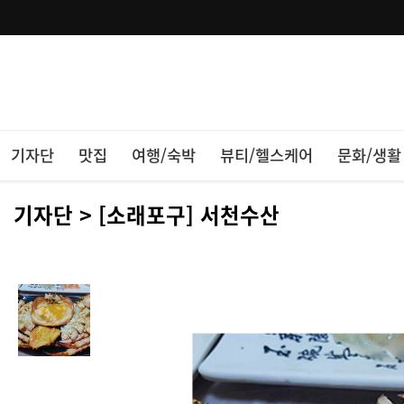
기자단
맛집
여행/숙박
뷰티/헬스케어
문화/생활
기자단 > [소래포구] 서천수산