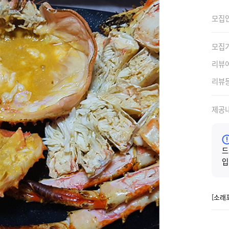
모집
모집
리뷰
리뷰
제공
드
입
[소래