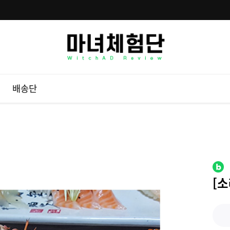
배송단
[