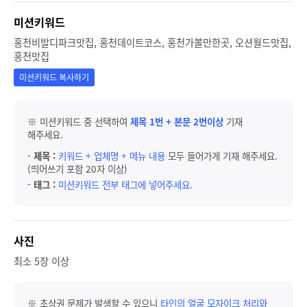
미션키워드
홍천비발디파크맛집, 홍천데이트코스, 홍천가볼만한곳, 오션월드맛집,
홍천맛집
미션키워드 복사하기
※ 미션키워드 중 선택하여
제목 1번 + 본문 2번이상
기재
해주세요.
-
제목 :
키워드 + 업체명 + 메뉴 내용
모두 들어가게 기재 해주세요.
(띄어쓰기 포함 20자 이상)
-
태그 :
미션키워드 전부 태그에 넣어주세요.
사진
최소 5장 이상
※ 초상권 문제가 발생할 수 있으니
타인의 얼굴 모자이크 처리와