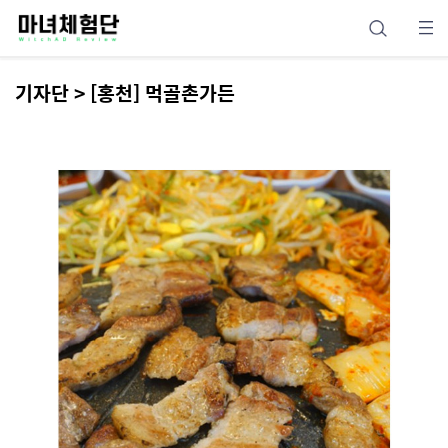
기자단 > [홍천] 먹골촌가든