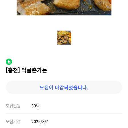
[홍천] 먹골촌가든
모집이 마감되었습니다.
모집인원
30팀
모집기간
2025/8/4