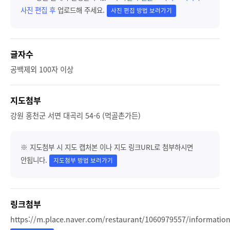
사진 편집 후
업로드해 주세요.
사진 편집 방법 보러가기
글자수
공백제외 100자 이상
지도첨부
강원 홍천군 서면 대곡리 54-6 (먹골촌가든)
※ 지도첨부 시 지도 캡처본 이나 지도 링크URL로 첨부하시면
안됩니다.
지도첨부 방법 보러가기
링크첨부
https://m.place.naver.com/restaurant/1060979557/informatio