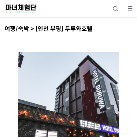
여행/숙박 > [인천 부평] 두루와호텔