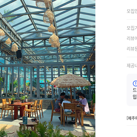
모집
모집
리뷰
리뷰
제공
드
입
[제주