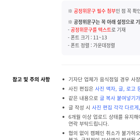
※
공정위문구 필수 첨부
인 점 꼭 
※
공정위문구는 꼭 아래 설정으로 기
-
공정위문구를 텍스트
로 기재
- 폰트 크기 : 11~13
- 폰트 정렬 : 가운데정렬
참고 및 주의 사항
기자단 업체가 음식점일 경우 사장
사진 편집은
사진 액자, 글, 로고 
같은 내용으로
글 복사 붙여넣기가
글 작성 시
사진 편집 각각 다르게,
6개월 이상 업로드 상태를 유지해
연락 부탁드립니다.
협의 없이 캠페인 취소가 불가하오
불가, 금전적인 보상액이 발생될 수