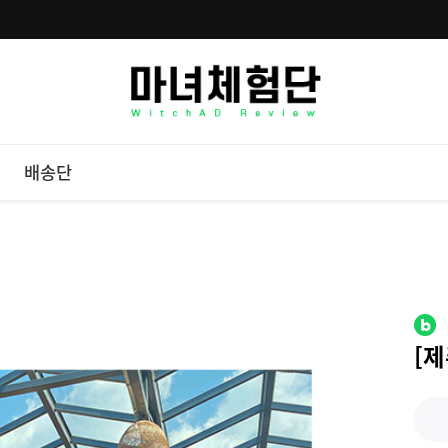
배송단
[