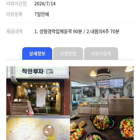
리뷰어선정
2026/7/14
리뷰등록
7일안에
제공내역
1. 성형경락입체윤곽 90분 / 2.내몸의4주 70분
상세정보
진행방법
리뷰어등록