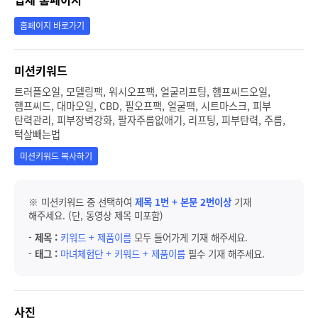
홈페이지 바로가기
미션키워드
트러플오일, 모델링팩, 워시오프팩, 얼굴리프팅, 햄프씨드오일,
햄프씨드, 대마오일, CBD, 필오프팩, 얼굴팩, 시트마스크, 피부
탄력관리, 피부장벽강화, 팔자주름없애기, 리프팅, 피부탄력, 주름,
턱살빼는법
미션키워드 복사하기
※ 미션키워드 중 선택하여
제목 1번 + 본문 2번이상
기재
해주세요. (단, 동영상 제목 미포함)
-
제목 :
키워드 + 제품이름
모두 들어가게 기재 해주세요.
-
태그 :
마녀체험단 + 키워드 + 제품이름
필수 기재 해주세요.
사진