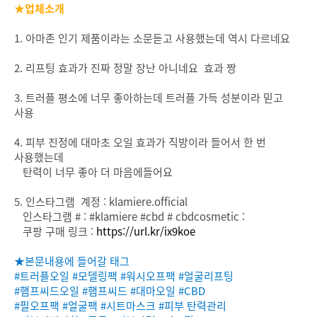
★업체소개
1. 아마존 인기 제품이라는 소문듣고 사용했는데 역시 다르네요
2. 리프팅 효과가 진짜 정말 장난 아니네요 효과 짱
3. 트러플 평소에 너무 좋아하는데 트러플 가득 성분이라 믿고
사용
4. 피부 진정에 대마초 오일 효과가 직방이라 들어서 한 번
사용했는데
탄력이 너무 좋아 더 마음에들어요
5. 인스타그램 계정 : klamiere.official
인스타그램 # : #klamiere #cbd # cbdcosmetic :
쿠팡 구매 링크 :
https://url.kr/ix9koe
★본문내용에 들어갈 태그
#트러플오일
#모델링팩
#워시오프팩
#얼굴리프팅
#햄프씨드오일
#햄프씨드
#대마오일
#CBD
#필오프팩
#얼굴팩
#시트마스크
#피부 탄력관리