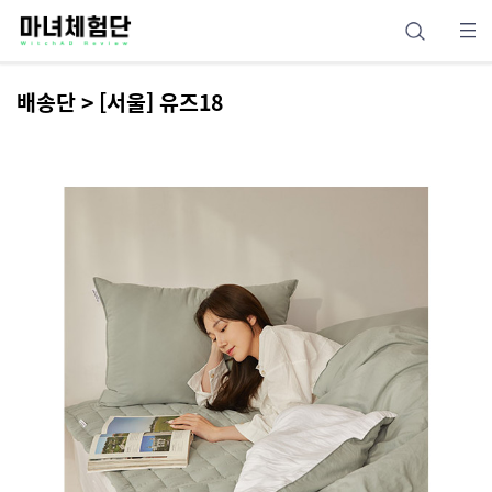
배송단 > [서울] 유즈18