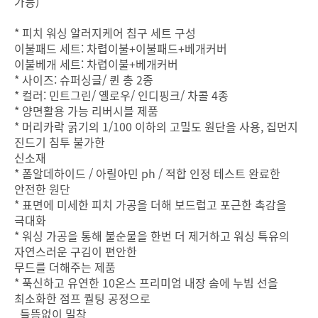
가능)
* 피치 워싱 알러지케어 침구 세트 구성
이불패드 세트: 차렵이불+이불패드+베개커버
이불베개 세트: 차렵이불+베개커버
* 사이즈: 슈퍼싱글/ 퀸 총 2종
* 컬러: 민트그린/ 옐로우/ 인디핑크/ 차콜 4종
* 양면활용 가능 리버시블 제품
* 머리카락 굵기의 1/100 이하의 고밀도 원단을 사용, 집먼지
진드기 침투 불가한
신소재
* 폼알데하이드 / 아릴아민 ph / 적합 인정 테스트 완료한
안전한 원단
* 표면에 미세한 피치 가공을 더해 보드럽고 포근한 촉감을
극대화
* 워싱 가공을 통해 불순물을 한번 더 제거하고 워싱 특유의
자연스러운 구김이 편안한
무드를 더해주는 제품
* 푹신하고 유연한 10온스 프리미엄 내장 솜에 누빔 선을
최소화한 점프 퀄팅 공정으로
들뜸없이 밀착