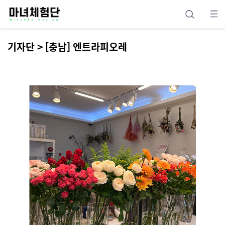
기자단 > [충남] 엔트라피오레