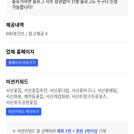
블로거라면 블로그 지수 상관없이 신생 블로그도 누구나 신청
가능합니다!
제공내역
600포인트 | 원고제공 X
업체 홈페이지
홈페이지 바로가기
미션키워드
서산꽃집, 서산꽃집추천, 서산꽃다발, 서산꽃바구니, 서산꽃배달,
서산화분, 예천동꽃집, 서산개업화분, 서산트렁크프로포즈,
서산호수공원꽃집
미션키워드 복사하기
※ 미션키워드 중 선택하여
제목 1번 + 본문 2번이상
기재