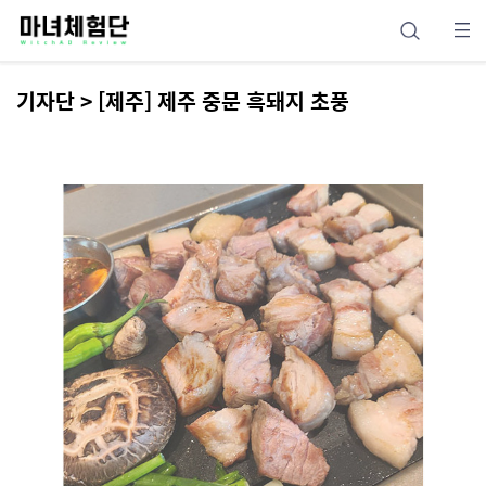
기자단 > [제주] 제주 중문 흑돼지 초풍