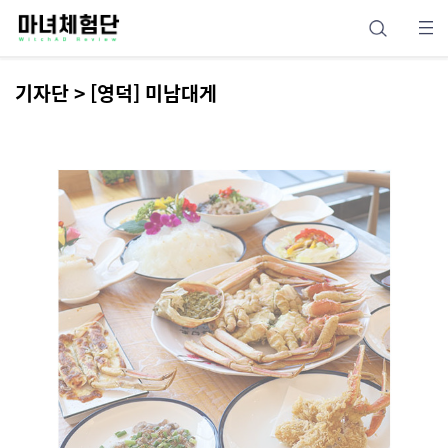
기자단 > [영덕] 미남대게