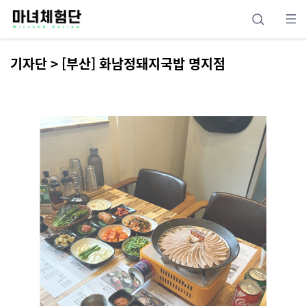
기자단 > [부산] 화남정돼지국밥 명지점