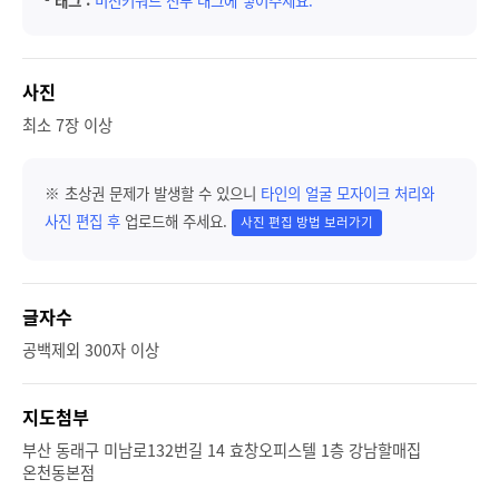
-
태그 :
미션키워드 전부 태그에 넣어주세요.
사진
최소 7장 이상
※ 초상권 문제가 발생할 수 있으니
타인의 얼굴 모자이크 처리와
사진 편집 후
업로드해 주세요.
사진 편집 방법 보러가기
글자수
공백제외 300자 이상
지도첨부
부산 동래구 미남로132번길 14 효창오피스텔 1층 강남할매집
온천동본점