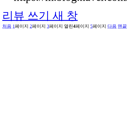
리뷰 쓰기
새 창
처음
1
페이지
2
페이지
3
페이지
열린
4
페이지
5
페이지
다음
맨끝