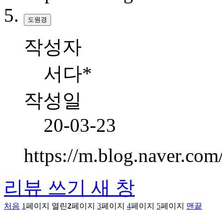
도원경
작성자
서다*
작성일
20-03-23
https://m.blog.naver.c
리뷰 쓰기
새 창
처음
1
페이지
열린
2
페이지
3
페이지
4
페이지
5
페이지
맨끝