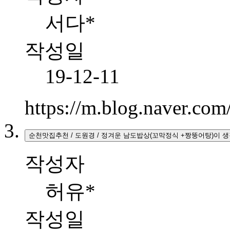
서다*
작성일
19-12-11
https://m.blog.naver.c
순천맛집추천 / 도원경 / 정겨운 남도밥상(꼬막정식 +짱뚱어탕)이
작성자
허유*
작성일