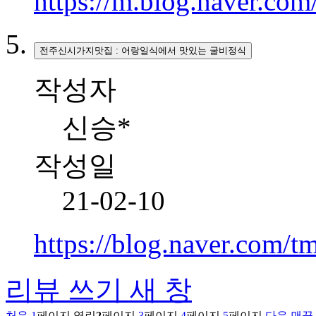
https://m.blog.naver.co
전주신시가지맛집 : 어랑일식에서 맛있는 굴비정식
작성자
신승*
작성일
21-02-10
https://blog.naver.com
리뷰 쓰기
새 창
처음
1
페이지
열린
2
페이지
3
페이지
4
페이지
5
페이지
다음
맨끝