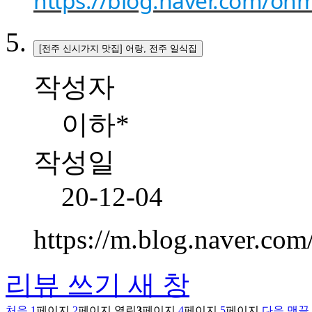
https://blog.naver.com/o
[전주 신시가지 맛집] 어랑, 전주 일식집
작성자
이하*
작성일
20-12-04
https://m.blog.naver.co
리뷰 쓰기
새 창
처음
1
페이지
2
페이지
열린
3
페이지
4
페이지
5
페이지
다음
맨끝