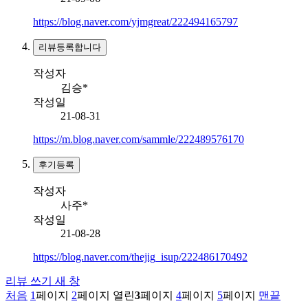
https://blog.naver.com/yjmgreat/222494165797
리뷰등록합니다
작성자
김승*
작성일
21-08-31
https://m.blog.naver.com/sammle/222489576170
후기등록
작성자
사주*
작성일
21-08-28
https://blog.naver.com/thejig_isup/222486170492
리뷰 쓰기
새 창
처음
1
페이지
2
페이지
열린
3
페이지
4
페이지
5
페이지
맨끝