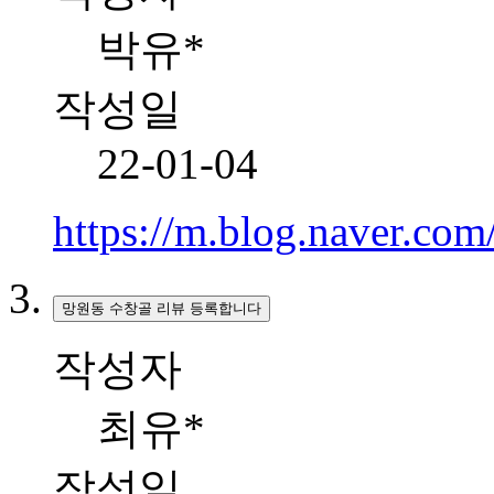
박유*
작성일
22-01-04
https://m.blog.naver.c
망원동 수창골 리뷰 등록합니다
작성자
최유*
작성일