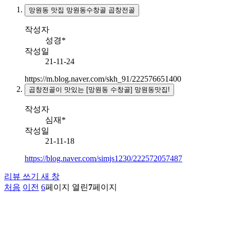
망원동 맛집 망원동수창골 곱창전골
작성자
성경*
작성일
21-11-24
https://m.blog.naver.com/skh_91/222576651400
곱창전골이 맛있는 [망원동 수창골] 망원동맛집!
작성자
심재*
작성일
21-11-18
https://blog.naver.com/simjs1230/222572057487
리뷰 쓰기
새 창
처음
이전
6
페이지
열린
7
페이지