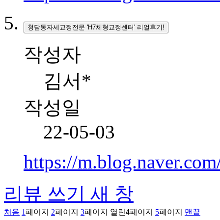
청담동자세교정전문 'H7체형교정센터' 리얼후기!
작성자
김서*
작성일
22-05-03
https://m.blog.naver.co
리뷰 쓰기
새 창
처음
1
페이지
2
페이지
3
페이지
열린
4
페이지
5
페이지
맨끝