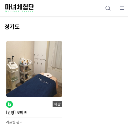
경기도
마감
[안양] 꼬메뜨
리프팅 관리