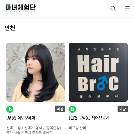
인천
마감
마감
[부평] 더보보헤어
[인천 구월동] 헤어브로시
선택1 - 펌 / 선택2 - 염색 / (중복안됨) -
리프팅 관리
추가 시술 선택시 추가금 발생함