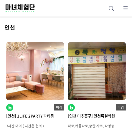
인천
마감
마감
[인천] 1LIFE 2PARTY 파티룸
[인천 미추홀구] 인천록철학원
3시간 대여 ( 시간은 협의 )
타로,커플타로,궁합,사주, 작명등