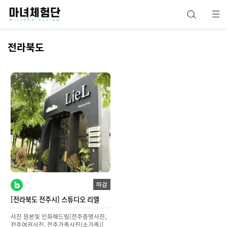
전라북도
마감
[전라북도 전주시] 스튜디오 리엘
사진 원본및 인화해드림[전주증명사진,
전주여권사진, 전주가족사진(소가족)]