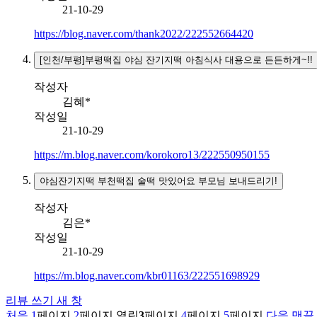
21-10-29
https://blog.naver.com/thank2022/222552664420
[인천/부평]부평떡집 야심 잔기지떡 아침식사 대용으로 든든하게~!!
작성자
김혜*
작성일
21-10-29
https://m.blog.naver.com/korokoro13/222550950155
야심잔기지떡 부천떡집 술떡 맛있어요 부모님 보내드리기!
작성자
김은*
작성일
21-10-29
https://m.blog.naver.com/kbr01163/222551698929
리뷰 쓰기
새 창
처음
1
페이지
2
페이지
열린
3
페이지
4
페이지
5
페이지
다음
맨끝