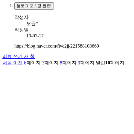
블로그 포스팅 완료!
작성자
오윤*
작성일
19-07-17
https://blog.naver.com/five2jj/221588108660
리뷰 쓰기
새 창
처음
이전
6
페이지
7
페이지
8
페이지
9
페이지
열린
10
페이지