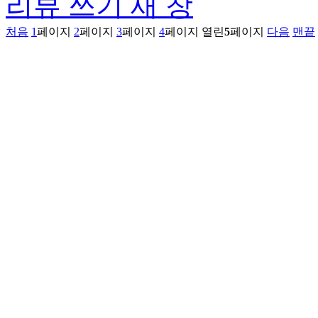
리뷰 쓰기
새 창
처음
1
페이지
2
페이지
3
페이지
4
페이지
열린
5
페이지
다음
맨끝