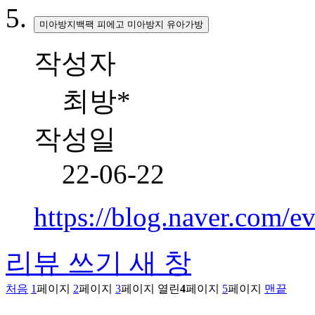
미아방지백팩 피에고 미아방지 유아가방
작성자
최방*
작성일
22-06-22
https://blog.naver.com/
리뷰 쓰기
새 창
처음
1
페이지
2
페이지
3
페이지
열린
4
페이지
5
페이지
맨끝