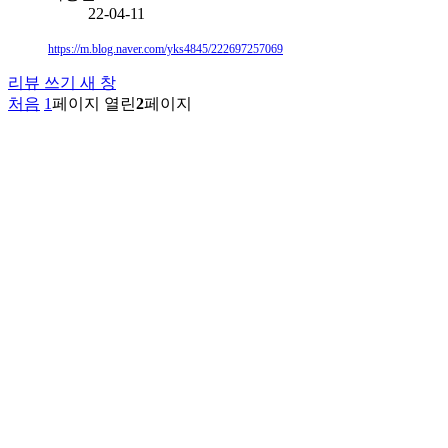
22-04-11
https://m.blog.naver.com/yks4845/222697257069
리뷰 쓰기
새 창
처음
1
페이지
열린
2
페이지