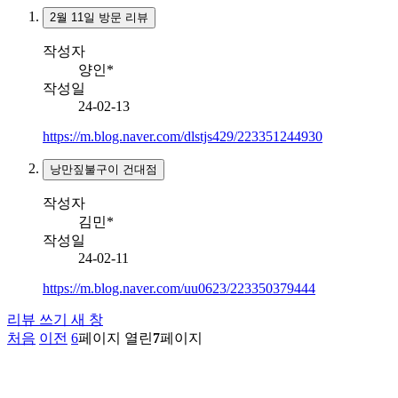
2월 11일 방문 리뷰
작성자
양인*
작성일
24-02-13
https://m.blog.naver.com/dlstjs429/223351244930
낭만짚불구이 건대점
작성자
김민*
작성일
24-02-11
https://m.blog.naver.com/uu0623/223350379444
리뷰 쓰기
새 창
처음
이전
6
페이지
열린
7
페이지