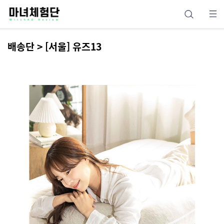
배송단 > [서울] 유즈13