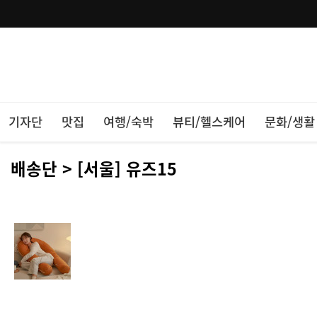
기자단
맛집
여행/숙박
뷰티/헬스케어
문화/생활
배송단 > [서울] 유즈15