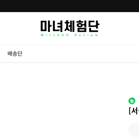
배송단
[서