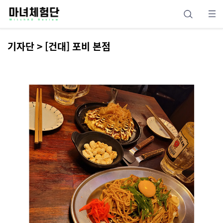
기자단 > [건대] 포비 본점