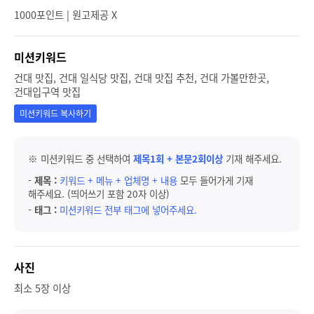
1000포인트 | 원고제공 X
미션키워드
건대 맛집, 건대 일식당 맛집, 건대 맛집 추천, 건대 가볼만한곳,
건대입구역 맛집
미션키워드 복사하기
※ 미션키워드 중 선택하여
제목1회 + 본문2회이상
기재 해주세요.
-
제목 :
키워드 + 메뉴 + 업체명 + 내용
모두 들어가게 기재
해주세요. (띄어쓰기 포함 20자 이상)
-
태그 :
미션키워드 전부 태그에 넣어주세요.
사진
최소 5장 이상