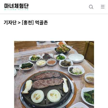
기자단 > [홍천] 먹골촌