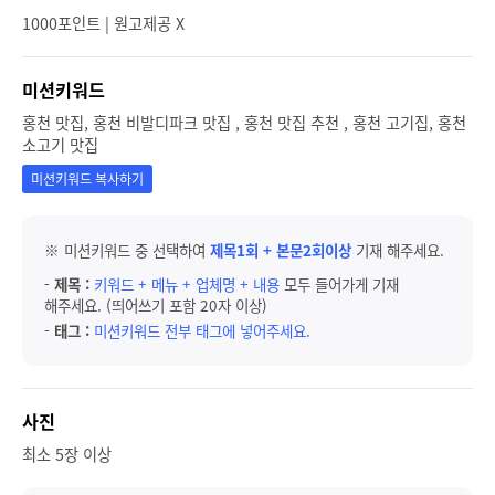
1000포인트 | 원고제공 X
미션키워드
홍천 맛집, 홍천 비발디파크 맛집 , 홍천 맛집 추천 , 홍천 고기집, 홍천
소고기 맛집
미션키워드 복사하기
※ 미션키워드 중 선택하여
제목1회 + 본문2회이상
기재 해주세요.
-
제목 :
키워드 + 메뉴 + 업체명 + 내용
모두 들어가게 기재
해주세요. (띄어쓰기 포함 20자 이상)
-
태그 :
미션키워드 전부 태그에 넣어주세요.
사진
최소 5장 이상