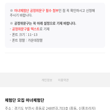
※
마녀체험단 공정위문구 필수 첨부
인 점 꼭 확인하시고 신청해
주시기 바랍니다.
※
공정위문구는 꼭 아래 설정으로 기재 바랍니다.
-
공정위문구를 텍스트
로 기재
- 폰트 크기 : 11~13
- 폰트 정렬 : 가운데정렬
개인정보
이용약관
체험단 모집 마녀체험단
주소 : 경기도 부천시 중동로 248번길,703호 (중동, 신풍프라자)