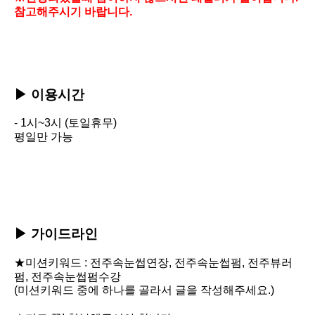
참고해주시기 바랍니다.
▶
이용시간
-
1시~3시 (토일휴무)
평일만 가능
▶ 가이드라인
★미션키워드 :
전주속눈썹연장,
전주속눈썹펌,
전주뷰러
펌,
전주속눈썹펌수강
(미션키워드 중에 하나를 골라서 글을 작성해주세요.)