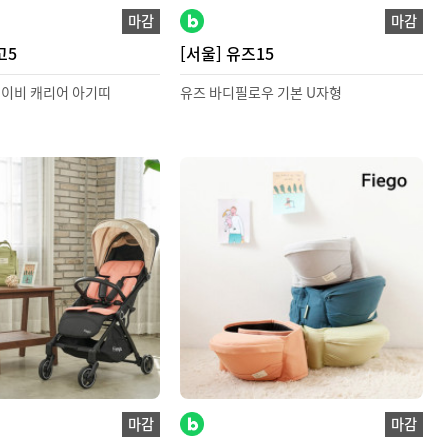
마감
마감
고5
[서울] 유즈15
베이비 캐리어 아기띠
유즈 바디필로우 기본 U자형
마감
마감