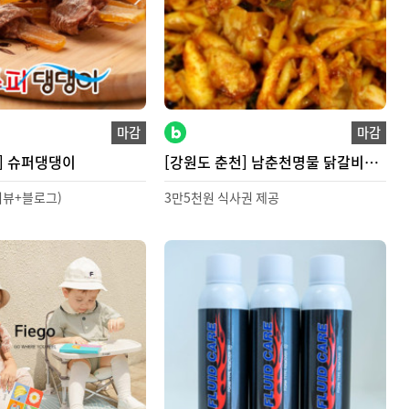
마감
마감
] 슈퍼댕댕이
[강원도 춘천] 남춘천명물 닭갈비
배송형
리뷰+블로그)
3만5천원 식사권 제공