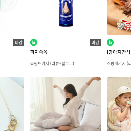
마감
마감
피지쏙쏙
[강아지간식
쇼핑패키지 (리뷰+블로그)
쇼핑패키지 (