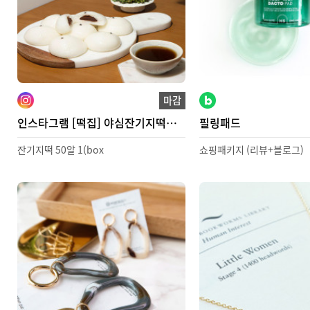
마감
인스타그램 [떡집] 야심잔기지떡
필링패드
영종도점
잔기지떡 50알 1(box
쇼핑패키지 (리뷰+블로그)