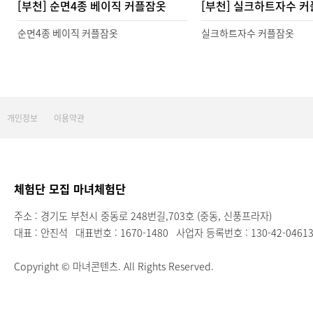
[부천] 순면4종 베이직 커플잠옷
[부천] 실크하트자수 
순면4종 베이직 커플잠옷
실크하트자수 커플잠옷
맨끝
개인정보
이용약관
체험단 모집 마녀체험단
주소 : 경기도 부천시 중동로 248번길,703호 (중동, 신풍프라자)
대표 : 안진석
대표번호 : 1670-1480
사업자 등록번호 : 130-42-0461
Copyright © 마녀콘텐츠. All Rights Reserved.