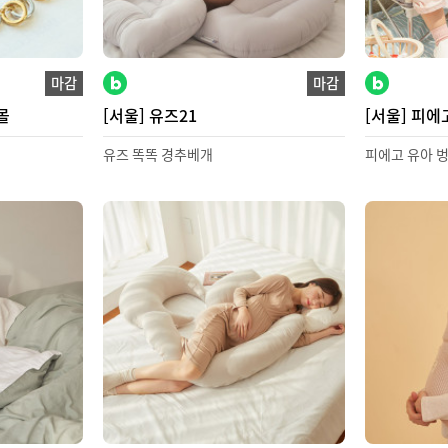
마감
마감
몰
[서울] 유즈21
[서울] 피에
유즈 똑똑 경추베개
피에고 유아 