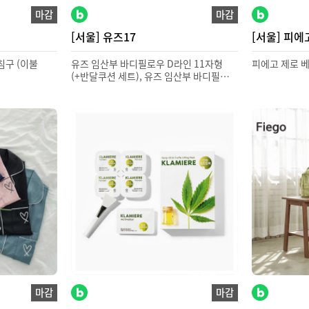
마감
마감
[서울] 유즈17
[서울] 피에
침구 (이불
유즈 임산부 바디필로우 D라인 11자형
피에고 제로 
(+반달쿠션 세트), 유즈 임산부 바디필로우
D라인 7자형 (+반달쿠션 세트)
마감
마감