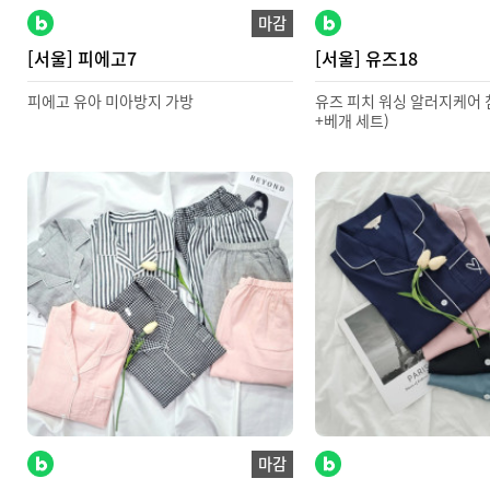
마감
[서울] 피에고7
[서울] 유즈18
피에고 유아 미아방지 가방
유즈 피치 워싱 알러지케어 
+베개 세트)
마감