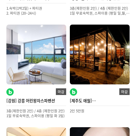
1.숙박(1박2일) + 파티권
3층(제한인원 2인) / 4층 (제한인원 2인)
2. 파티권 (20~24시)
1일 무료숙박권, 스파이용 (평일 일,월,
화,수,목 1팀씩)
마감
마감
[강원] 강릉 어린왕자스파펜션
[제주도 애월]
제주도게스트하우스파티 오누박스
3층(제한인원 2인) / 4층 (제한인원 2인)
2인 5만원
1일 무료숙박권, 스파이용 (평일 화 1팀)