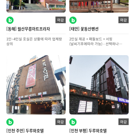
마감
마감
[동해] 월산무릉아트프라자
[태안] 꽃동산펜션
1인~4인실 호실은 상활에 따라 업체랑
2인실 제공 + 패들보드 + 서핑
상의
(날씨기후에따라 가능) - 선택하나
*2인이상 신청해주셔야합니다.*
마감
마감
[인천 주안] 두루와호텔
[인천 부평] 두루와호텔