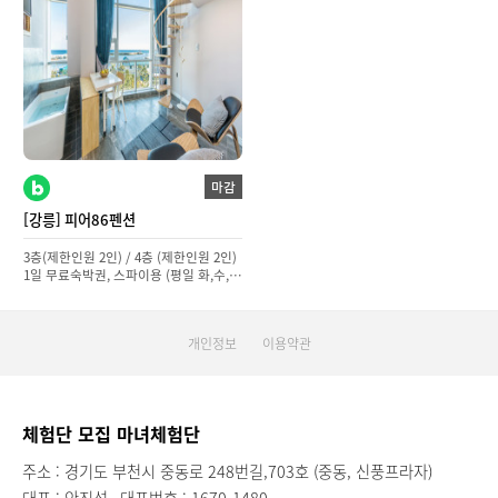
마감
[강릉] 피어86펜션
3층(제한인원 2인) / 4층 (제한인원 2인)
1일 무료숙박권, 스파이용 (평일 화,수,목
1팀씩)
개인정보
이용약관
체험단 모집 마녀체험단
주소 : 경기도 부천시 중동로 248번길,703호 (중동, 신풍프라자)