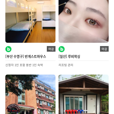
마감
마감
[부산 수영구] 반게스트하우스
[일산] 루비왁싱
신청자 1인 포함 동반 1인 숙박
리프팅 관리