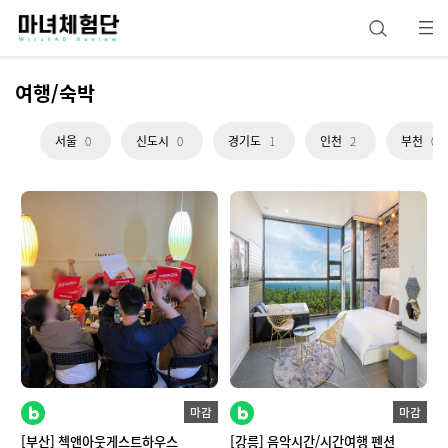
여행/숙박
서울
0
신도시
0
경기도
1
인천
2
부천
0
마감
마감
[부산] 첵앤아웃게스트하우스
[강릉] 음악시간/시간여행 펜션