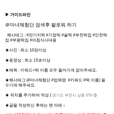
▶ 가이드라인
＠마녀체험단 검색후 팔로워 하기
해시태그 : #잔기지떡 #기정떡 #술떡 #부천떡집 #인천떡
집 #부평떡집 #아침식사대용
★사진 : 최소 10장이상
★동영상 : 최소 15초이상
★제목 : 키워드+떡 이름 모두 들어가게 잡아주세요.
★해시태그 (
#
마녀체험단
#
업체명
#
키워드
#
떡 이름
) 필
수기재 해주세요.
★ 위치를 추가하여 작성
(
경기도 부천시 상동 575-3
)
★글을 작성하신 후에는 맨 아래 ↓