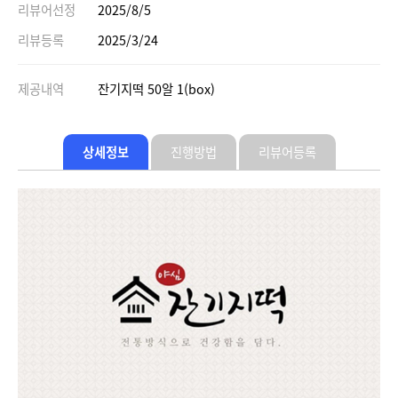
리뷰어선정
2025/8/5
리뷰등록
2025/3/24
제공내역
잔기지떡 50알 1(box)
상세정보
진행방법
리뷰어등록