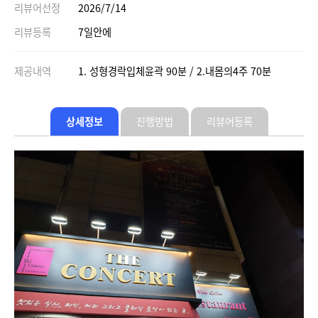
리뷰어선정
2026/7/14
리뷰등록
7일안에
제공내역
1. 성형경락입체윤곽 90분 / 2.내몸의4주 70분
상세정보
진행방법
리뷰어등록