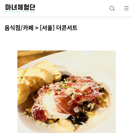
음식점/카페 > [서울] 더콘서트