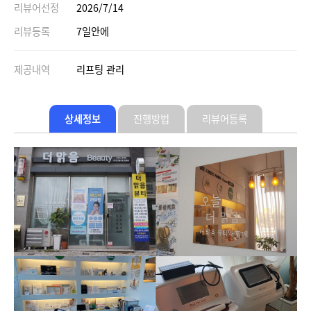
리뷰어선정
2026/7/14
리뷰등록
7일안에
제공내역
리프팅 관리
상세정보
진행방법
리뷰어등록