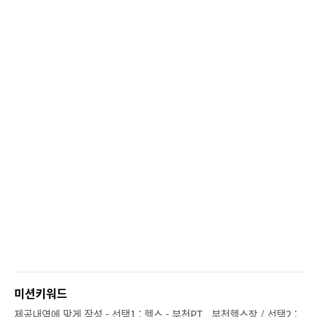
미션키워드
제공내역에 맞게 작성 - 선택1 : 헬스 - 부천PT , 부천헬스장 / 선택2 :