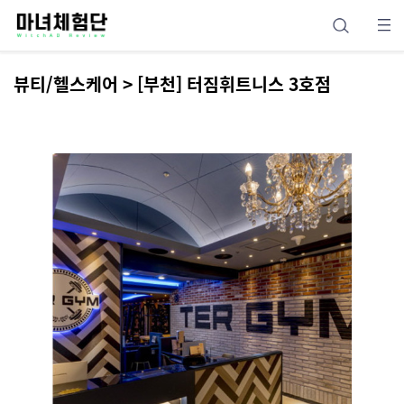
뷰티/헬스케어 > [부천] 터짐휘트니스 3호점