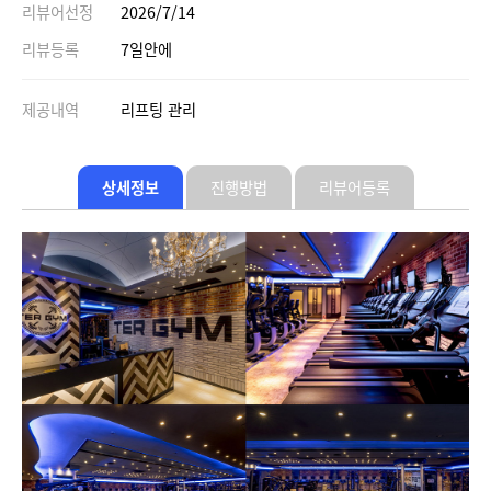
리뷰어선정
2026/7/14
리뷰등록
7일안에
제공내역
리프팅 관리
상세정보
진행방법
리뷰어등록