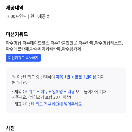
제공내역
1000포인트 | 원고제공 X
미션키워드
파주맛집,파주데이트코스,파주가볼만한곳,파주카페,파주맛집리스트,
파주예쁜카페,파주베이커리카페,파주빵카페
미션키워드 복사하기
※ 미션키워드 중 선택하여
제목 1번 + 본문 2번이상
기재
해주세요.
-
제목 :
키워드 + 메뉴 + 업체명 + 내용
모두 들어가게 기재
해주세요. (띄어쓰기 포함 20자 이상)
-
태그 :
미션키워드 전부 태그에 넣어주세요.
사진