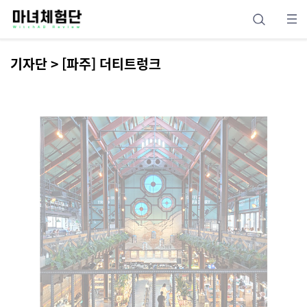
기자단 > [파주] 더티트렁크