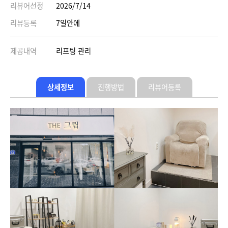
리뷰어선정
2026/7/14
리뷰등록
7일안에
제공내역
리프팅 관리
상세정보
진행방법
리뷰어등록