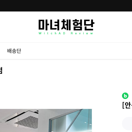
배송단
점
[