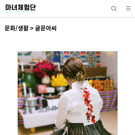
문화/생활 > 글문아씨